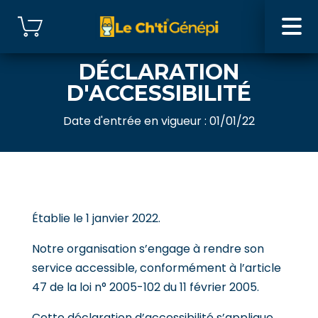
https://www.lechtigenepi.fr/
Boutique
DÉCLARATION
Les Copains
D'ACCESSIBILITÉ
Où Acheter ?
Date d'entrée en vigueur : 01/01/22
Les Cocktails
Mon Compte
Établie le
1 janvier 2022
.
Notre organisation
s’engage à rendre son
Devenir Revendeur
service accessible, conformément à l’article
47 de la loi n° 2005-102 du 11 février 2005.
Cette déclaration d’accessibilité s’applique