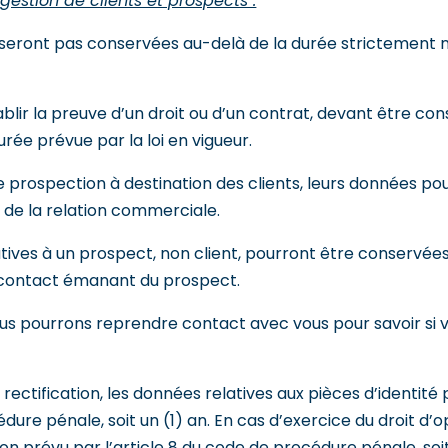
gestion de clients et prospects :
eront pas conservées au-delà de la durée strictement né
lir la preuve d’un droit ou d’un contrat, devant être con
urée prévue par la loi en vigueur.
 prospection à destination des clients, leurs données p
n de la relation commerciale.
ives à un prospect, non client, pourront être conservées 
r contact émanant du prospect.
nous pourrons reprendre contact avec vous pour savoir si 
 rectification, les données relatives aux pièces d’identi
cédure pénale, soit un (1) an. En cas d’exercice du droit d
on prévu par l’article 8 du code de procédure pénale, soit 