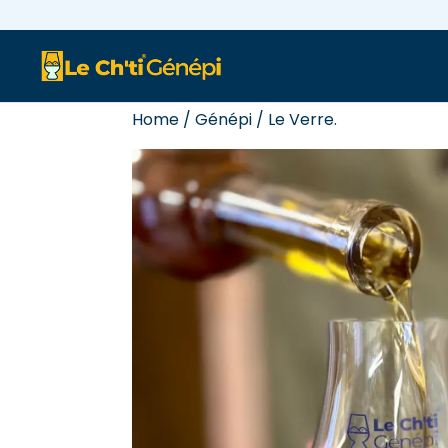
https://www.lechtigenepi.fr/
Home
/
Génépi
/
Le Verre.