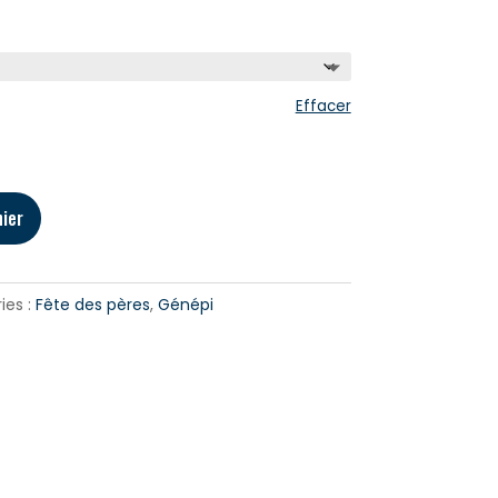
Effacer
nier
es :
Fête des pères
,
Génépi