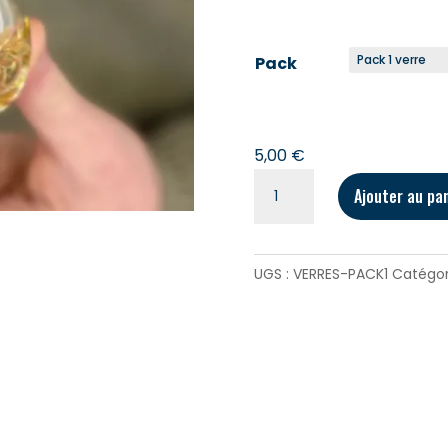
Pack
5,00
€
quantité
Ajouter au pa
de
Le
Verre.
UGS :
VERRES-PACK1
Catégori